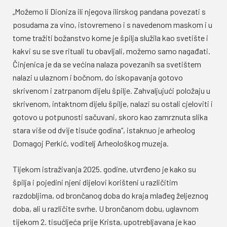
„Možemo li Dioniza ili njegova ilirskog pandana povezati s
posudama za vino, istovremeno i s navedenom maskom i u
tome tražiti božanstvo kome je špilja služila kao svetište i
kakvi su se sve rituali tu obavljali, možemo samo nagađati.
Činjenica je da se većina nalaza povezanih sa svetištem
nalazi u ulaznom i bočnom, do iskopavanja gotovo
skrivenom i zatrpanom dijelu špilje. Zahvaljujući položaju u
skrivenom, intaktnom dijelu špilje, nalazi su ostali cjeloviti i
gotovo u potpunosti sačuvani, skoro kao zamrznuta slika
stara više od dvije tisuće godina“, istaknuo je arheolog
Domagoj Perkić, voditelj Arheološkog muzeja.
Tijekom istraživanja 2025. godine, utvrđeno je kako su
špilja i pojedini njeni dijelovi korišteni u različitim
razdobljima, od brončanog doba do kraja mlađeg željeznog
doba, ali u različite svrhe. U brončanom dobu, uglavnom
tijekom 2. tisućljeća prije Krista, upotrebljavana je kao