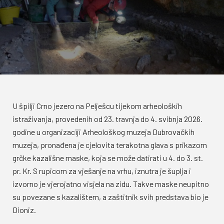
U špilji Crno jezero na Pelješcu tijekom arheoloških
istraživanja, provedenih od 23. travnja do 4. svibnja 2026.
godine u organizaciji Arheološkog muzeja Dubrovačkih
muzeja, pronađena je cjelovita terakotna glava s prikazom
grčke kazališne maske, koja se može datirati u 4. do 3. st.
pr. Kr. S rupicom za vješanje na vrhu, iznutra je šuplja i
izvorno je vjerojatno visjela na zidu. Takve maske neupitno
su povezane s kazalištem, a zaštitnik svih predstava bio je
Dioniz.