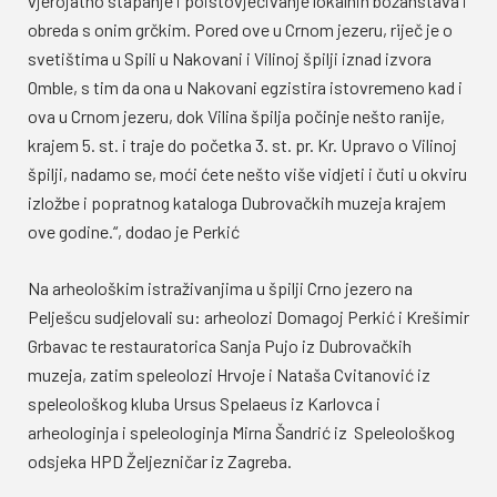
vjerojatno stapanje i poistovjećivanje lokalnih božanstava i
obreda s onim grčkim. Pored ove u Crnom jezeru, riječ je o
svetištima u Spili u Nakovani i Vilinoj špilji iznad izvora
Omble, s tim da ona u Nakovani egzistira istovremeno kad i
ova u Crnom jezeru, dok Vilina špilja počinje nešto ranije,
krajem 5. st. i traje do početka 3. st. pr. Kr. Upravo o Vilinoj
špilji, nadamo se, moći ćete nešto više vidjeti i čuti u okviru
izložbe i popratnog kataloga Dubrovačkih muzeja krajem
ove godine.“, dodao je Perkić
Na arheološkim istraživanjima u špilji Crno jezero na
Pelješcu sudjelovali su: arheolozi Domagoj Perkić i Krešimir
Grbavac te restauratorica Sanja Pujo iz Dubrovačkih
muzeja, zatim speleolozi Hrvoje i Nataša Cvitanović iz
speleološkog kluba Ursus Spelaeus iz Karlovca i
arheologinja i speleologinja Mirna Šandrić iz Speleološkog
odsjeka HPD Željezničar iz Zagreba.