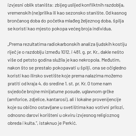
izvjesni oblik staništa: zbijeg uslijed konfliktnih razdoblja,
vremenskih (ne)prilika ili kao sezonsko stanište. Od kasnog
brončanog doba do početka mlađeg željeznog doba, špilja
se koristi kao mjesto pokopa većeg broja individua.
„Prema rezultatima radiokarbonskih analiza ljudskih kostiju
riječ je o razdoblju između 1012. i 481. g. pr. Kr., dakle nešto
više od petsto godina služila je kao nekropola. Međutim,
nakon što se prestalo pokopavati u špilji, ona se očigledno
koristi kao ilirsko svetište koje prema nalazima možemo
pratiti od kraja 4. do sredine 1. st. pr. Kr. O tome nam
svjedoče brojne minijaturne posude, uglavnom grčke
(amforice, zdjelice, kantarosi), ali i lokalne provenijencije
koje su obično ostavljane u svetištima kao votivni prilozi,
odnosno darovi korišteni u okviru izvjesnog religioznog
obreda i kulta.“, istaknuo je Perkić.