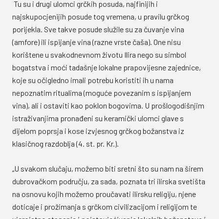
Tu su i drugi ulomci grčkih posuda, najfinijih i
najskupocjenijih posude tog vremena, u pravilu grčkog
porijekla. Sve takve posude služile su za čuvanje vina
(amfore) ili ispijanje vina (razne vrste čaša). One nisu
korištene u svakodnevnom životu Ilira nego su simbol
bogatstva i moći tadašnje lokalne prapovijesne zajednice,
koje su očigledno imali potrebu koristiti ih u nama
nepoznatim ritualima (moguće povezanim s ispijanjem
vina), ali i ostaviti kao poklon bogovima. U prošlogodišnjim
istraživanjima pronađeni su keramički ulomci glave s
dijelom poprsja i kose izvjesnog grčkog božanstva iz
klasičnog razdoblja (4. st. pr. Kr.).
„U svakom slučaju, možemo biti sretni što su nam na širem
dubrovačkom području, za sada, poznata tri ilirska svetišta
na osnovu kojih možemo proučavati ilirsku religiju, njene
doticaje i prožimanja s grčkom civilizacijom i religijom te