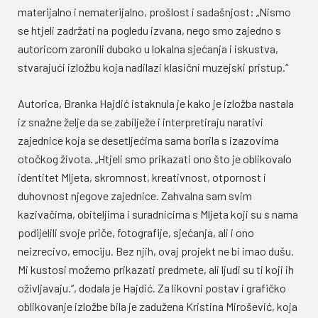
materijalno i nematerijalno, prošlost i sadašnjost: „Nismo
se htjeli zadržati na pogledu izvana, nego smo zajedno s
autoricom zaronili duboko u lokalna sjećanja i iskustva,
stvarajući izložbu koja nadilazi klasični muzejski pristup.“
Autorica, Branka Hajdić istaknula je kako je izložba nastala
iz snažne želje da se zabilježe i interpretiraju narativi
zajednice koja se desetljećima sama borila s izazovima
otočkog života. „Htjeli smo prikazati ono što je oblikovalo
identitet Mljeta, skromnost, kreativnost, otpornost i
duhovnost njegove zajednice. Zahvalna sam svim
kazivačima, obiteljima i suradnicima s Mljeta koji su s nama
podijelili svoje priče, fotografije, sjećanja, ali i ono
neizrecivo, emociju. Bez njih, ovaj projekt ne bi imao dušu.
Mi kustosi možemo prikazati predmete, ali ljudi su ti koji ih
oživljavaju.“, dodala je Hajdić. Za likovni postav i grafičko
oblikovanje izložbe bila je zadužena Kristina Mirošević, koja