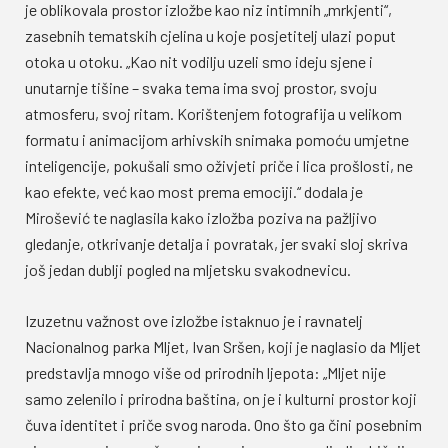
je oblikovala prostor izložbe kao niz intimnih „mrkjenti“,
zasebnih tematskih cjelina u koje posjetitelj ulazi poput
otoka u otoku. „Kao nit vodilju uzeli smo ideju sjene i
unutarnje tišine – svaka tema ima svoj prostor, svoju
atmosferu, svoj ritam. Korištenjem fotografija u velikom
formatu i animacijom arhivskih snimaka pomoću umjetne
inteligencije, pokušali smo oživjeti priče i lica prošlosti, ne
kao efekte, već kao most prema emociji.“ dodala je
Mirošević te naglasila kako izložba poziva na pažljivo
gledanje, otkrivanje detalja i povratak, jer svaki sloj skriva
još jedan dublji pogled na mljetsku svakodnevicu.
Izuzetnu važnost ove izložbe istaknuo je i ravnatelj
Nacionalnog parka Mljet, Ivan Sršen, koji je naglasio da Mljet
predstavlja mnogo više od prirodnih ljepota: „Mljet nije
samo zelenilo i prirodna baština, on je i kulturni prostor koji
čuva identitet i priče svog naroda. Ono što ga čini posebnim