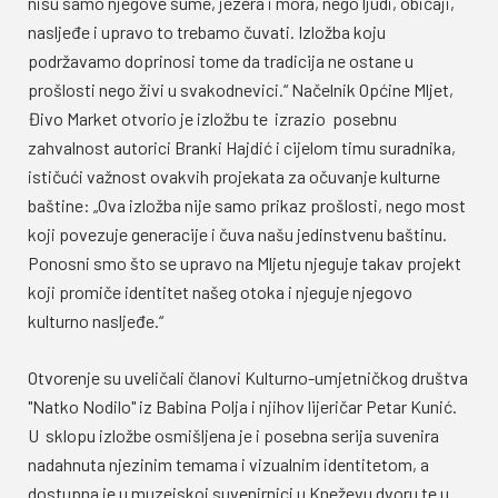
nisu samo njegove šume, jezera i mora, nego ljudi, običaji,
nasljeđe i upravo to trebamo čuvati. Izložba koju
podržavamo doprinosi tome da tradicija ne ostane u
prošlosti nego živi u svakodnevici.“ Načelnik Općine Mljet,
Đivo Market otvorio je izložbu te izrazio posebnu
zahvalnost autorici Branki Hajdić i cijelom timu suradnika,
ističući važnost ovakvih projekata za očuvanje kulturne
baštine: „Ova izložba nije samo prikaz prošlosti, nego most
koji povezuje generacije i čuva našu jedinstvenu baštinu.
Ponosni smo što se upravo na Mljetu njeguje takav projekt
koji promiče identitet našeg otoka i njeguje njegovo
kulturno nasljeđe.“
Otvorenje su uveličali članovi Kulturno-umjetničkog društva
"Natko Nodilo" iz Babina Polja i njihov lijeričar Petar Kunić.
U sklopu izložbe osmišljena je i posebna serija suvenira
nadahnuta njezinim temama i vizualnim identitetom, a
dostupna je u muzejskoj suvenirnici u Kneževu dvoru te u