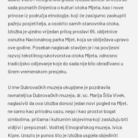
sada poznatih činjenica o kulturi otoka Mljeta, kao i nove
prinose iz područja etnologije, koji će zasigurno zaokupiti
pažnju posjetitelja, a osobito samih stanovnika otoka.
Izložba je ujedno vrijedan prilog proslavi 65. obljetnice
osnutka Nacionalnog parka Mljet, koja se obilježava upravo
ove godine. Poseban naglasak stavljen je i na povijesni
razvoj tekstilnog rukotvorstva otoka Mljeta, odnosno
tradicijsko odijevanje koje do sada nije bilo obrađivano u
širem vremenskom presjeku.
U ime Dubrovačkih muzeja okupljene je pozdravila
ravnateljica Dubrovačkih muzeja, dr. sc. Marija Šiša Vivek,
naglasivši da ova izložba donosi jedan novi pogled na Mljet,
ne samo kao prirodnu oazu, nego i kao prostor bogat
simbolima, pričama i kulturnim slojevima koji zaslužuju biti
vidljivi i prepoznati. Voditelj Etnografskog muzeja, Ivica
Kipre, izrazio je ponos što je izložba uspjela objediniti