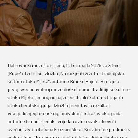
Dubrovački muzeji u srijedu, 8. listopada 2025., u žitnici
„Rupe“ otvorili su izložbu „Na mrkjenti života – tradicijska
kultura otoka Mljeta“, autorice Branke Hajdić. Riječ je o
prvoj sveobuhvatnoj muzeološkoj obradi tradicijske kulture
otoka Mljeta, jednog od najzelenijih, ali i kulturno bogatih
otoka hrvatskog juga. Izložba predstavlja rezultat
višegodišnjeg terenskog, arhivskog i istraživačkog rada
autorice te nudi rijedak i vrijedan uvid u svakodnevni i
svečani život otočana kroz prošlost. Kroz brojne predmete,
audio, video i fotografsku građu, izložba donosi sintezu do