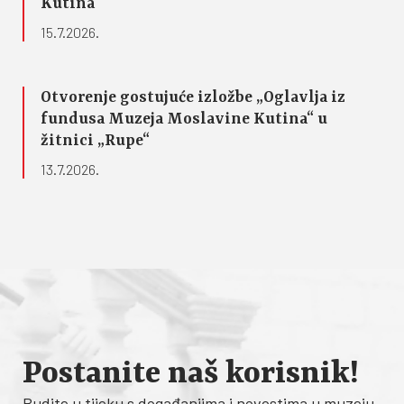
Kutina“
15.7.2026.
Otvorenje gostujuće izložbe „Oglavlja iz
fundusa Muzeja Moslavine Kutina“ u
žitnici „Rupe“
13.7.2026.
Postanite naš korisnik!
Budite u tijeku s događanjima i novostima u muzeju.