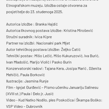
Etnografskom muzeju. Izložba ostaje otvorena za
posjetitelje do 23. studenoga 2025.
Autorica izložbe : Branka Hajdić
Autorica likovnog postava izložbe: Kristina Mirošević
Stručni suradnik: Ivica Kipre
Partner na izložbi: Nacionalni park Mljet
Autor tehničkog postava izložbe: Željko Ćatić
Tehnički postav: Mišo Lečić, Mišo Kukuruzović, Iva Burić,
Ivan Mladošić, Marijo Violić i Pasko Burin
Konzervatorski radovi: Tajana Kera, Josipa Marić , Dženita
Mehičić, Paula Borković
Ilustracije: Jasmina Runje
Film - Ignjat Đurđević – Pismo učeniku Januariju Salinesu
(XVIII st.) Paula i Đelo jr. Jusić
Video - Kud Natko Nodilo, ples Poskočica i Škampa Boško:
VSP Video – Dubrovnik