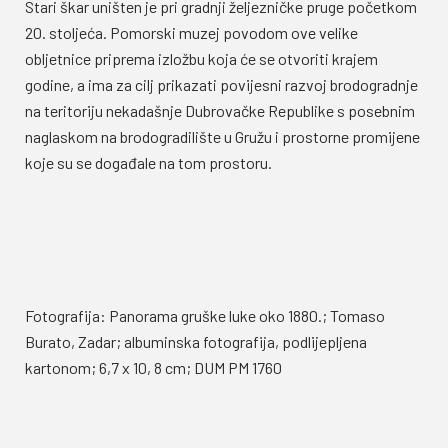
Stari škar uništen je pri gradnji željezničke pruge početkom
20. stoljeća. Pomorski muzej povodom ove velike
obljetnice priprema izložbu koja će se otvoriti krajem
godine, a ima za cilj prikazati povijesni razvoj brodogradnje
na teritoriju nekadašnje Dubrovačke Republike s posebnim
naglaskom na brodogradilište u Gružu i prostorne promijene
koje su se događale na tom prostoru.
Fotografija: Panorama gruške luke oko 1880.; Tomaso
Burato, Zadar; albuminska fotografija, podlijepljena
kartonom; 6,7 x 10, 8 cm; DUM PM 1760