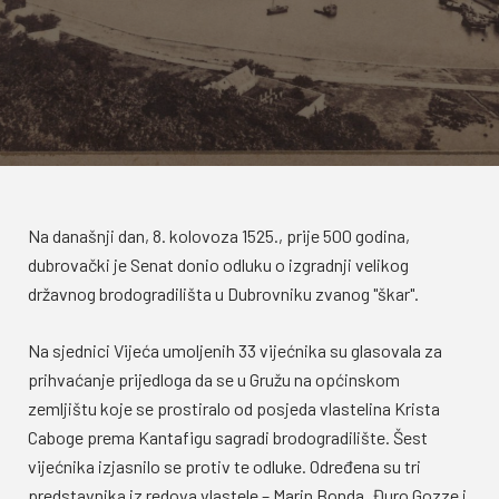
Na današnji dan, 8. kolovoza 1525., prije 500 godina,
dubrovački je Senat donio odluku o izgradnji velikog
državnog brodogradilišta u Dubrovniku zvanog "škar".
Na sjednici Vijeća umoljenih 33 vijećnika su glasovala za
prihvaćanje prijedloga da se u Gružu na općinskom
zemljištu koje se prostiralo od posjeda vlastelina Krista
Caboge prema Kantafigu sagradi brodogradilište. Šest
vijećnika izjasnilo se protiv te odluke. Određena su tri
predstavnika iz redova vlastele – Marin Bonda, Đuro Gozze i