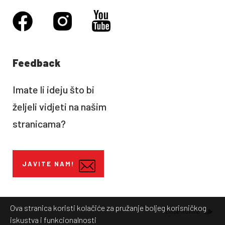
Feedback
Imate li ideju što bi
željeli vidjeti na našim
stranicama?
JAVITE NAM!
Ova stranica koristi kolačiće za pružanje boljeg korisničkog
Izrada Novena
iskustva i funkcionalnosti