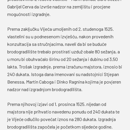
Gabrijel Cerva da izvrše nadzor na zemljištu i procjene
mogućnosti izgradnje.
Prema zaključku Vijeća umoljenih od 2. studenoga 1525.
vlastelini su u podnesenom izvješću, nakon provedenih
konzultacija sa stručnjacima, naveli da bi se buduće
brodogradilište trebalo prostirati uzduž obale 80 sežanja, a
u moru bi obuhvaćalo širinu od 20 sežanja i dubinu od 3,50
lakta. Trošak izgradnje, prema izračunu majstora, iznosio bi
240 dukata. Istoga dana imenovani su nadstojnici Stjepan
Benessa, Martin Caboga i Dinko Ragnina kojima je povjeren
nadzor nad izgradnjom brodogradilišta.
Prema njihovoj izjavi od 1. prosinca 1525. nijedan od
majstora nije prihvatio navedenu ponudu od 240 dukata te
je Vijeće odlučilo povećat iznos na 280 dukata. Izgradnja
brodogradilišta započela je početkom sljedeće godine.