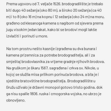
Prema ugovoru od 7. veljače 1526. brodogradilište je trebalo
biti dugo 40 sežanja (oko 80 m), a široko 20 sežanja (ca 40
m) i to 8 (oko 16 m) na kopnu i 12 sežanja (oko 24 m) na moru,
građeno od klesanoga kamena s nagibom od sjevera prema
jugu visokim jedan lakat, kako bi se brodovi mogli lakše
izvlačiti i porinuti u more.
Na tom prostru nešto kasnije izgrađena su dva bunara i
kamena prizemnica za potrebe brodograditelja, ali i za
smještaj brodovlasnika za vrijeme gradnje njihovih brodova.
Na gruškom je škaru 1567. sagrađena i crkva sv. Nikole, u
kojoj se služila misa prilikom porinuća brodova, a bila je i
sjedište bratovštine brodograditelja. Brodogradilište u
Gružu uživalo je državni monopol gotovo tristo godina, dok
ga nisu spalile 1806. ruska i crnogorska vojska, no ubrzo je
obnovljeno.