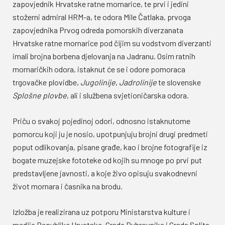
zapovjednik Hrvatske ratne mornarice, te prvi i jedini
stožerni admiral HRM-a, te odora Mile Čatlaka, prvoga
zapovjednika Prvog odreda pomorskih diverzanata
Hrvatske ratne mornarice pod čijim su vodstvom diverzanti
imali brojna borbena djelovanja na Jadranu. Osim ratnih
mornaričkih odora, istaknut će se i odore pomoraca
trgovačke plovidbe,
Jugolinije
,
Jadrolinije
te slovenske
Splošne plovbe
, ali i službena svjetioničarska odora.
Priču o svakoj pojedinoj odori, odnosno istaknutome
pomorcu koji ju je nosio, upotpunjuju brojni drugi predmeti
poput odlikovanja, pisane građe, kao i brojne fotografije iz
bogate muzejske fototeke od kojih su mnoge po prvi put
predstavljene javnosti, a koje živo opisuju svakodnevni
život mornara i časnika na brodu.
Izložba je realizirana uz potporu Ministarstva kulture i
medija Republike Hrvatske, Grada Dubrovnika i Grada Splita,