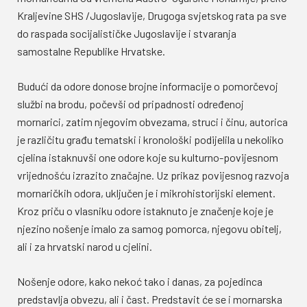
Kraljevine SHS /Jugoslavije, Drugoga svjetskog rata pa sve
do raspada socijalističke Jugoslavije i stvaranja
samostalne Republike Hrvatske.
Budući da odore donose brojne informacije o pomorčevoj
službi na brodu, počevši od pripadnosti određenoj
mornarici, zatim njegovim obvezama, struci i činu, autorica
je različitu građu tematski i kronološki podijelila u nekoliko
cjelina istaknuvši one odore koje su kulturno-povijesnom
vrijednošću izrazito značajne. Uz prikaz povijesnog razvoja
mornaričkih odora, uključen je i mikrohistorijski element.
Kroz priču o vlasniku odore istaknuto je značenje koje je
njezino nošenje imalo za samog pomorca, njegovu obitelj,
ali i za hrvatski narod u cjelini.
Nošenje odore, kako nekoć tako i danas, za pojedinca
predstavlja obvezu, ali i čast. Predstavit će se i mornarska