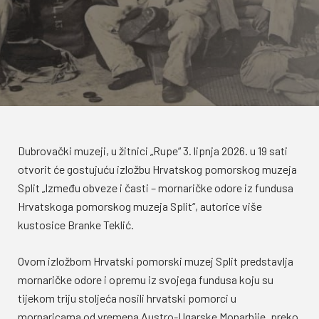
Dubrovački muzeji, u žitnici „Rupe“ 3. lipnja 2026. u 19 sati
otvorit će gostujuću izložbu Hrvatskog pomorskog muzeja
Split „Između obveze i časti – mornaričke odore iz fundusa
Hrvatskoga pomorskog muzeja Split“, autorice više
kustosice Branke Teklić.
Ovom izložbom Hrvatski pomorski muzej Split predstavlja
mornaričke odore i opremu iz svojega fundusa koju su
tijekom triju stoljeća nosili hrvatski pomorci u
mornaricama od vremena Austro-Ugarske Monarhije, preko