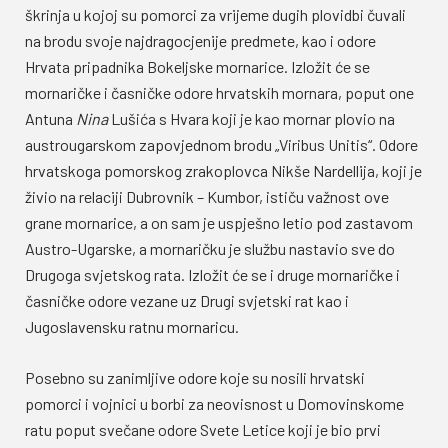
škrinja u kojoj su pomorci za vrijeme dugih plovidbi čuvali
na brodu svoje najdragocjenije predmete, kao i odore
Hrvata pripadnika Bokeljske mornarice. Izložit će se
mornaričke i časničke odore hrvatskih mornara, poput one
Antuna
Nina
Lušića s Hvara koji je kao mornar plovio na
austrougarskom zapovjednom brodu „Viribus Unitis“. Odore
hrvatskoga pomorskog zrakoplovca Nikše Nardellija, koji je
živio na relaciji Dubrovnik – Kumbor, ističu važnost ove
grane mornarice, a on sam je uspješno letio pod zastavom
Austro-Ugarske, a mornaričku je službu nastavio sve do
Drugoga svjetskog rata. Izložit će se i druge mornaričke i
časničke odore vezane uz Drugi svjetski rat kao i
Jugoslavensku ratnu mornaricu.
Posebno su zanimljive odore koje su nosili hrvatski
pomorci i vojnici u borbi za neovisnost u Domovinskome
ratu poput svečane odore Svete Letice koji je bio prvi