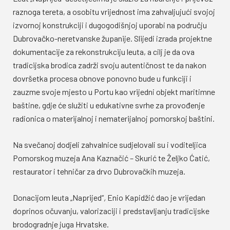
raznoga tereta, a osobitu vrijednost ima zahvaljujući svojoj
izvornoj konstrukciji i dugogodišnjoj uporabi na području
Dubrovačko-neretvanske županije. Slijedi izrada projektne
dokumentacije za rekonstrukciju leuta, a cilj je da ova
tradicijska brodica zadrži svoju autentičnost te da nakon
dovršetka procesa obnove ponovno bude u funkciji i
zauzme svoje mjesto u Portu kao vrijedni objekt maritimne
baštine, gdje će služiti u edukativne svrhe za provođenje
radionica o materijalnoj i nematerijalnoj pomorskoj baštini.
Na svečanoj dodjeli zahvalnice sudjelovali su i voditeljica
Pomorskog muzeja Ana Kaznačić – Skurić te Željko Ćatić,
restaurator i tehničar za drvo Dubrovačkih muzeja.
Donacijom leuta „Naprijed“
,
Enio Kapidžić dao je vrijedan
doprinos očuvanju, valorizaciji i predstavljanju tradicijske
brodogradnje juga Hrvatske.