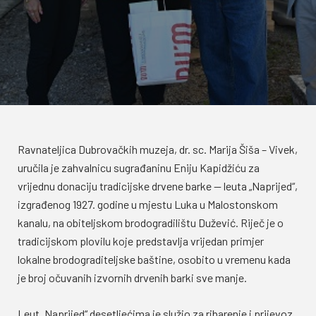
Ravnateljica Dubrovačkih muzeja, dr. sc. Marija Šiša – Vivek,
uručila je zahvalnicu sugrađaninu Eniju Kapidžiću za
vrijednu donaciju tradicijske drvene barke — leuta „Naprijed“,
izgrađenog 1927. godine u mjestu Luka u Malostonskom
kanalu, na obiteljskom brodogradilištu Dužević. Riječ je o
tradicijskom plovilu koje predstavlja vrijedan primjer
lokalne brodograditeljske baštine, osobito u vremenu kada
je broj očuvanih izvornih drvenih barki sve manje.
Leut „Naprijed“ desetljećima je služio za ribarenje i prijevoz